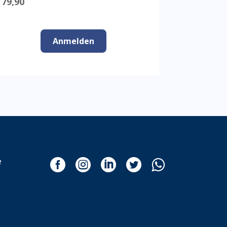
 79,90
Anmelden
e




