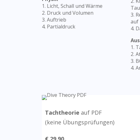
2. 
1. Licht, Schall und Wärme
Tau
2. Druck und Volumen
3. 
3. Auftrieb
auf
4. Partialdruck
4. 
Aus
1. 
2. 
3. 
4. 
Tachtheorie
auf PDF
(keine Übungsprüfungen)
€ 29,90