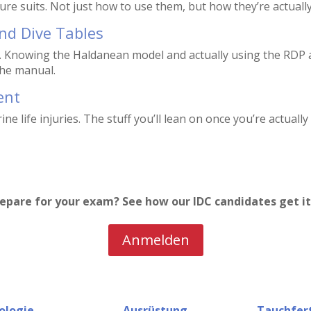
ure suits. Not just how to use them, but how they’re actually
nd Dive Tables
t. Knowing the Haldanean model and actually using the RD
the manual.
ent
ine life injuries. The stuff you’ll lean on once you’re actually
pare for your exam? See how our IDC candidates get it d
Anmelden
ologie
Ausrüstung
Tauchfer