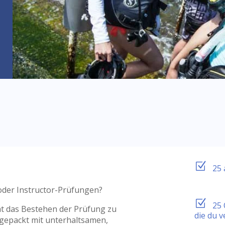
Z
25 
 oder Instructor-Prüfungen?
Z
25 
t das Bestehen der Prüfung zu
die du v
llgepackt mit unterhaltsamen,