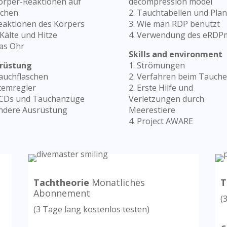
Körper-Reaktionen auf
decompression model
chen
2. Tauchtabellen und Plan
Reaktionen des Körpers
3. Wie man RDP benutzt
 Kälte und Hitze
4. Verwendung des eRDP
Das Ohr
Skills and environment
rüstung
1. Strömungen
Tauchflaschen
2. Verfahren beim Tauch
Atemregler
2. Erste Hilfe und
BCDs und Tauchanzüge
Verletzungen durch
Andere Ausrüstung
Meerestiere
4. Project AWARE
Tachtheorie
Monatliches
T
Abonnement
(
(3 Tage lang kostenlos testen)