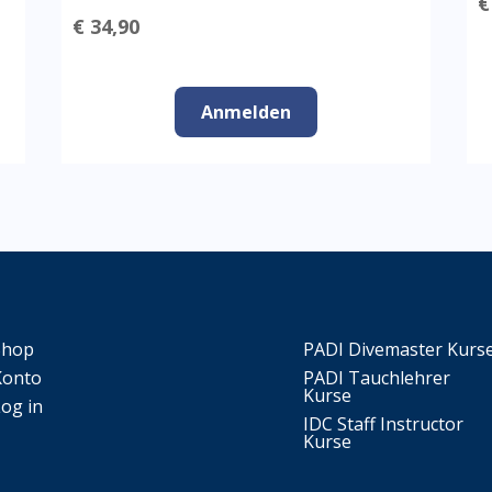
€
€ 34,90
Anmelden
Shop
PADI Divemaster Kurs
Konto
PADI Tauchlehrer
Kurse
Log in
IDC Staff Instructor
Kurse