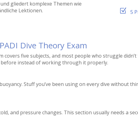
n und gliedert komplexe Themen wie
Z
ändliche Lektionen.
5 P
 PADI Dive Theory Exam
covers five subjects, and most people who struggle didn’t fa
before instead of working through it properly.
d buoyancy. Stuff you’ve been using on every dive without thi
ld, and pressure changes. This section usually needs a secon