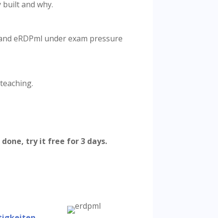
 built and why.
P and eRDPml under exam pressure
 teaching.
one, try it free for 3 days.
tigkeiten