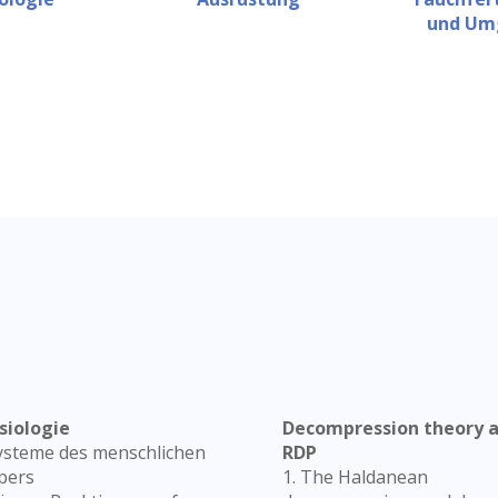
und Um
siologie
Decompression theory 
Systeme des menschlichen
RDP
pers
1. The Haldanean